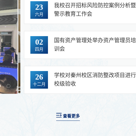
我校召开招标风险防控案例分析
23
警示教育工作会
六月
国有资产管理处举办资产管理员
02
训会
四月
学校对秦州校区消防整改项目进
26
校级验收
十二月
学校对秦州校区消防整改项目进行校级验收
查看更多